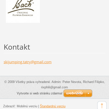
Kontakt
skijumpi
ng.tatry
@gmail.c
om
© 2009 Všetky práva vyhradené. Admin: Peter Novota, Richard Filipko,
rixphili@gmail.com
Vytvorte si web stránku zdarma!
Zobraziť:
Mobilnú verziu
|
Štandardnú verziu