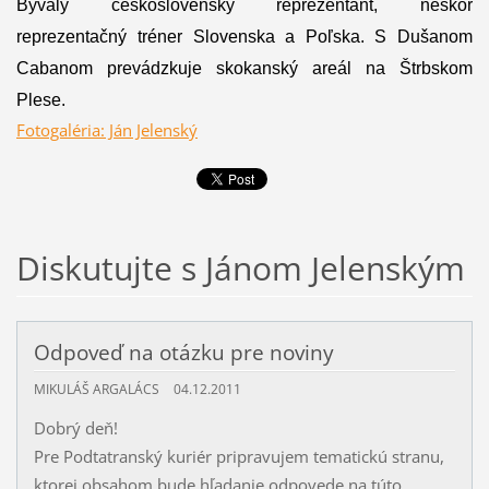
Bývalý československý reprezentant, neskôr
reprezentačný tréner Slovenska a Poľska. S Dušanom
Cabanom prevádzkuje skokanský areál na Štrbskom
Plese.
Fotogaléria: Ján Jelenský
Diskutujte s Jánom Jelenským
Odpoveď na otázku pre noviny
MIKULÁŠ ARGALÁCS
04.12.2011
Dobrý deň!
Pre Podtatranský kuriér pripravujem tematickú stranu,
ktorej obsahom bude hľadanie odpovede na túto