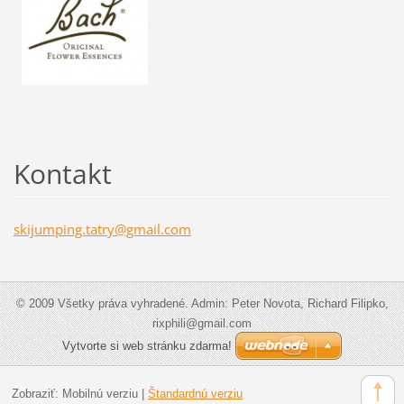
Kontakt
skijumpi
ng.tatry
@gmail.c
om
© 2009 Všetky práva vyhradené. Admin: Peter Novota, Richard Filipko,
rixphili@gmail.com
Vytvorte si web stránku zdarma!
Zobraziť:
Mobilnú verziu
|
Štandardnú verziu