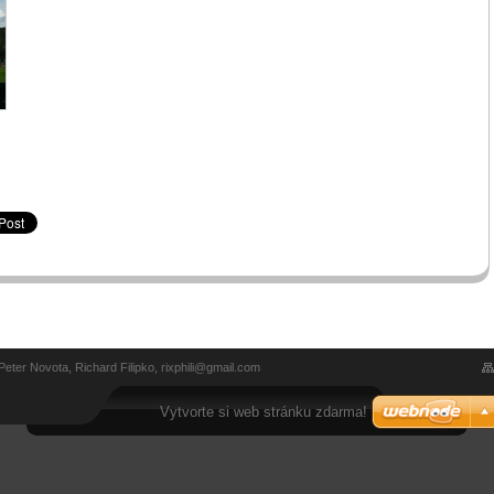
ter Novota, Richard Filipko, rixphili@gmail.com
Vytvorte si web stránku zdarma!