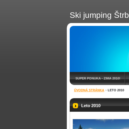
Ski jumping Štr
SUPER PONUKA - ZIMA 2010!
ÚVODNÁ STRÁNKA
LETO 2010
BLOG
Leto 2010