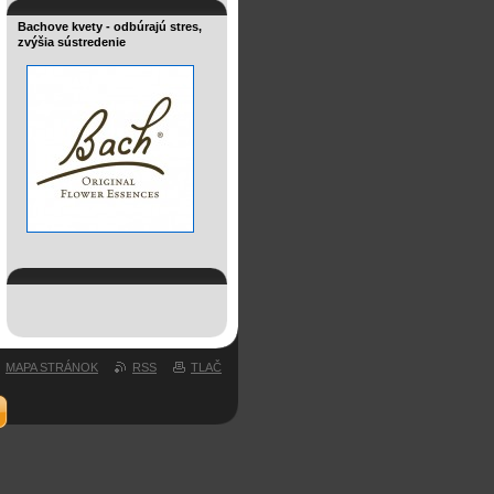
Bachove kvety - odbúrajú stres,
zvýšia sústredenie
MAPA STRÁNOK
RSS
TLAČ