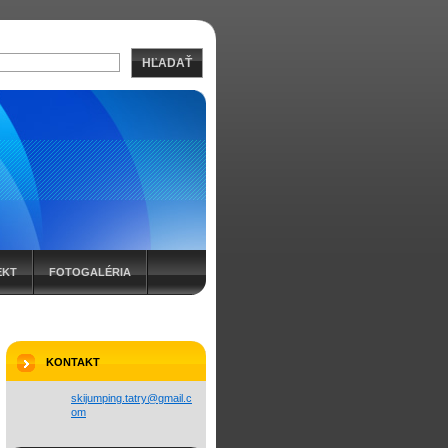
HĽADAŤ
EKT
FOTOGALÉRIA
KONTAKT
skijumpi
ng.tatry
@gmail.c
om