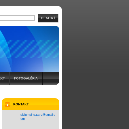
HĽADAŤ
EKT
FOTOGALÉRIA
KONTAKT
skijumpi
ng.tatry
@gmail.c
om