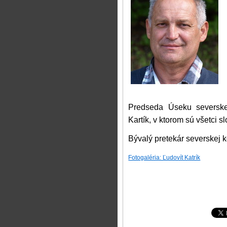
Predseda Úseku severskej
Kartík, v ktorom sú všetci 
Bývalý pretekár severskej 
Fotogaléria: Ľudovít Katrík