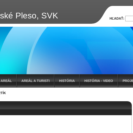
bské Pleso, SVK
HĽADAŤ:
AREÁL
AREÁL A TURISTI
HISTÓRIA
HISTÓRIA - VIDEO
PROJ
TÍK