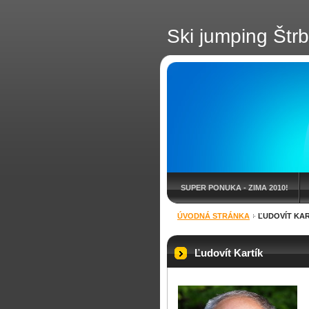
Ski jumping Štr
SUPER PONUKA - ZIMA 2010!
ÚVODNÁ STRÁNKA
ĽUDOVÍT KAR
BLOG
Ľudovít Kartík