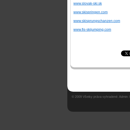
www.slovak-ski.sk
www.skispringen.com
www.skisprungschanzen.com
www.fis-skijumping.com
© 2009 Všetky práva vyhradené. Admin: Pe