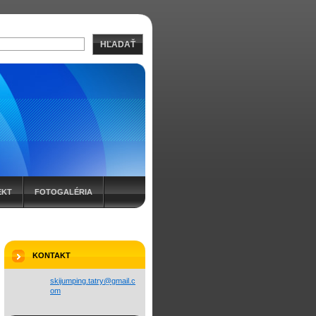
HĽADAŤ
EKT
FOTOGALÉRIA
KONTAKT
skijumpi
ng.tatry
@gmail.c
om