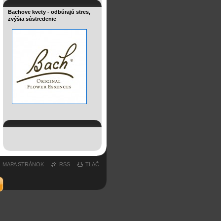
Bachove kvety - odbúrajú stres,
zvýšia sústredenie
MAPA STRÁNOK
RSS
TLAČ