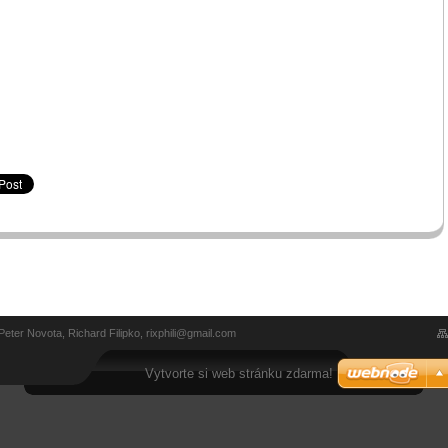
ter Novota, Richard Filipko, rixphili@gmail.com
Vytvorte si web stránku zdarma!