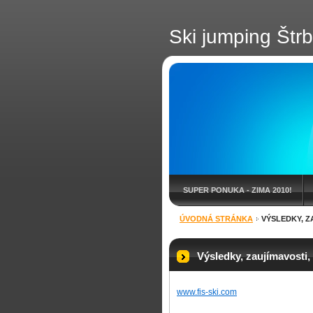
Ski jumping Štr
SUPER PONUKA - ZIMA 2010!
ÚVODNÁ STRÁNKA
VÝSLEDKY, Z
BLOG
Výsledky, zaujímavosti,
www.fis-ski.com