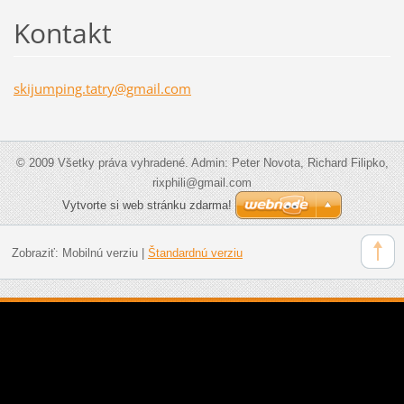
Kontakt
skijumpi
ng.tatry
@gmail.c
om
© 2009 Všetky práva vyhradené. Admin: Peter Novota, Richard Filipko,
rixphili@gmail.com
Vytvorte si web stránku zdarma!
Zobraziť:
Mobilnú verziu
|
Štandardnú verziu