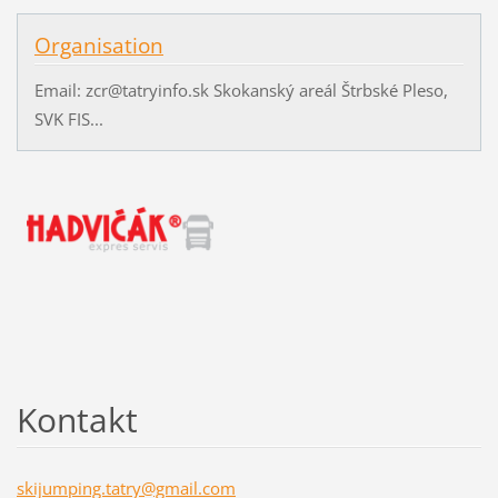
Organisation
Email: zcr@tatryinfo.sk Skokanský areál Štrbské Pleso,
SVK FIS...
Kontakt
skijumpi
ng.tatry
@gmail.c
om