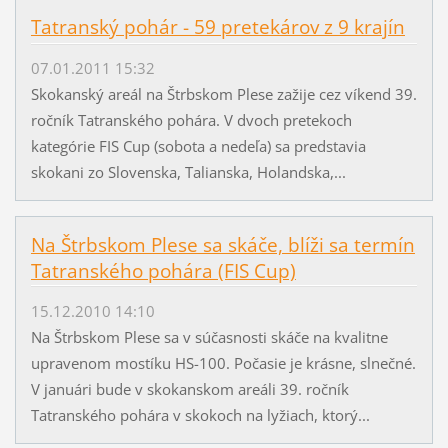
Tatranský pohár - 59 pretekárov z 9 krajín
07.01.2011 15:32
Skokanský areál na Štrbskom Plese zažije cez víkend 39.
ročník Tatranského pohára. V dvoch pretekoch
kategórie FIS Cup (sobota a nedeľa) sa predstavia
skokani zo Slovenska, Talianska, Holandska,...
Na Štrbskom Plese sa skáče, blíži sa termín
Tatranského pohára (FIS Cup)
15.12.2010 14:10
Na Štrbskom Plese sa v súčasnosti skáče na kvalitne
upravenom mostíku HS-100. Počasie je krásne, slnečné.
V januári bude v skokanskom areáli 39. ročník
Tatranského pohára v skokoch na lyžiach, ktorý...