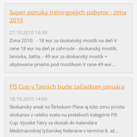
Super ponuka tréningových pobytov - zima
2010
27.10.2010 16:30
Zima 2010: - 18 eur za skokanský mostík na deň V
cene 18 eur na deň je zahrnuté - skokanský mostík,
lanovka, šatňa. - 49 eur za skokanský mostík +
ubytovanie priamo pod mostíkom V cene 49 eur...
FIS Cup v Tatrách bude začiatkom januára
18.10.2010 14:00
Skokanský areál na Štrbskom Plese aj túto zimu privíta
skokanov z celého sveta na pretekoch kategórie FIS
Cup. Vysoké Tatry sa dostali do kalendára
Medzinárodnej lyžiarskej federácie v termíne 8. až...